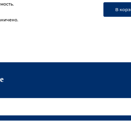
имость.
В корз
аничено.
е