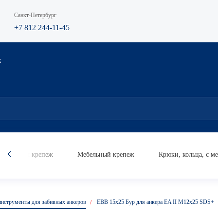
Санкт-Петербург
+7 812 244-11-45
К
мический крепеж
Мебельный крепеж
Крюки, кольца, с м
Анкер
Анкер
Анке
инструменты для забивных анкеров
EBB 15x25 Бур для анкера EA II M12x25 SDS+
кольцо
усил