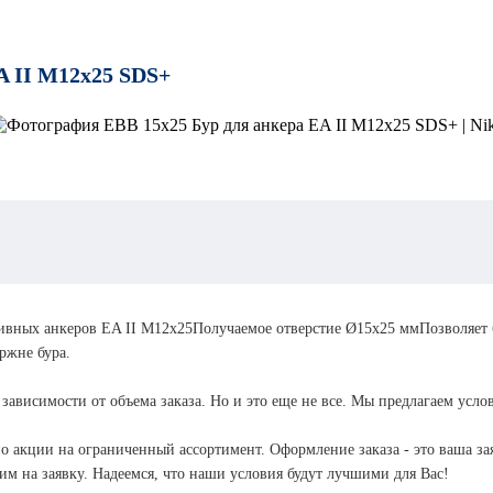
Анкер
A II M12x25 SDS+
болт
Анкер
Анке
костыль
усил
с ко
Анкер
гайка
Анкер
крюк
Анке
усил
с кр
Анкер
двухраспорный
Анкер
ивных анкеров EA II М12х25Получаемое отверстие Ø15х25 ммПозволяет 
латунный
ржне бура.
Анке
шпил
Анкеры
 зависимости от объема заказа. Но и это еще не все. Мы предлагаем усло
забивные
Анкер
о акции на ограниченный ассортимент. Оформление заказа - это ваша зая
потолочный
Анкер забивной
м на заявку. Надеемся, что наши условия будут лучшими для Вас!
с ушком
Анке