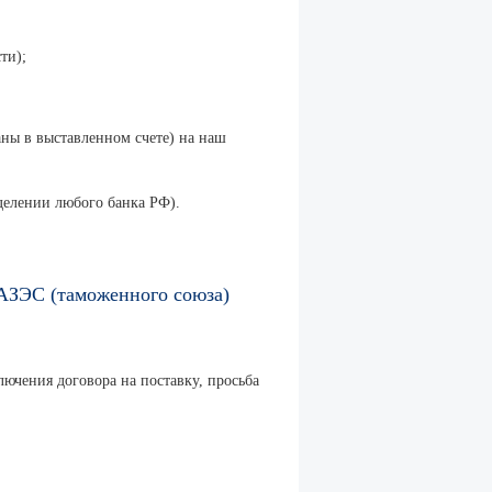
ти);
аны в выставленном счете) на наш
делении любого банка РФ).
РАЗЭС (таможенного союза)
лючения договора на поставку, просьба