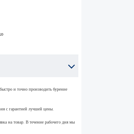
для
забивных
анкеров
ры
енные
льцом
Установочные
инструменты
для
р
клиновых
енный
анкеров
юком
быстро и точно производить бурение
Анкер
р
клиновой
ька
вия с гарантией лучшей цены.
Нержавеющий
вка на товар. В течение рабочего дня мы
р