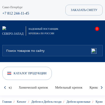
Санкт-Петербург
ЗАКАЗАТЬ СМЕТУ
+7 812 244-11-45
0
НАДЕЖНЫЙ ПОСТАВЩИК
СЕВЕРО-ЗАПАД
КРЕПЕЖА ПО РОССИИ
КАТАЛОГ ПРОДУКЦИИ
Гвоздек)
Химический крепеж
Мебельный крепеж
Крюки, кол
Главная
Каталог
Дюбели и Дюбель гвозди
Дюбели кровельные
Кровел