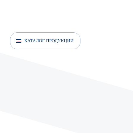
Анкер рамный
Анкер усиленный
КАТАЛОГ ПРОДУКЦИИ
Анкеры усиленные с кольцом
Анкер усиленный с крюком
Анкер шпилька
Анкер забивной FISCHER EA II Цинк