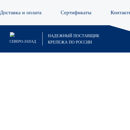
Доставка и оплата
Сертификаты
Контакт
Анкер
НАДЕЖНЫЙ ПОСТАВЩИК
СЕВЕРО-ЗАПАД
КРЕПЕЖА ПО РОССИИ
Анкер болт
Анкер гайка
Анкер двухраспорный
Анкеры забивные
Анкер забивной
Анкер забивной стальной CN-5