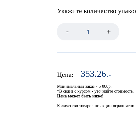
Укажите количество упако
Анкер шпилька
-
+
Анкер забивной FISCHER 
с ушком
353.26
Цена:
.-
Минимальный заказ - 5 000р.
*В связи с курсом - уточняйте стоимость.
Цена может быть ниже!
Количество товаров по акции ограничено.