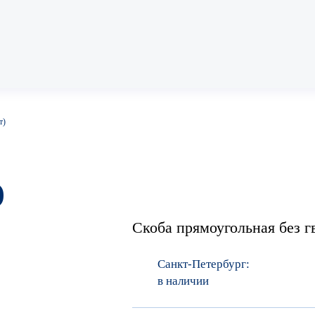
Анкер рамный
т)
ОМП
Анкер усиленный
)
Скоба прямоугольная без г
Анкеры усиленные с коль
Санкт-Петербург:
в наличии
Анкер усиленный с крюко