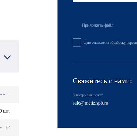
Приложить файл
Даю согласие на
обработку персо
Свяжитесь с нами:
-
Электронная почта:
sale@metiz.spb.ru
0 шт.
12