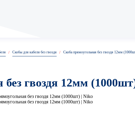
Анкеры клиновые
беля
Скобы для кабеля без гвоздя
Скоба прямоугольная без гвоздя 12мм (1000ш
Анкер клин
Анкер клиновой КРЕП-К
 без гвоздя 12мм (1000шт
Анкер кольцо
Анкер костыль
распорный