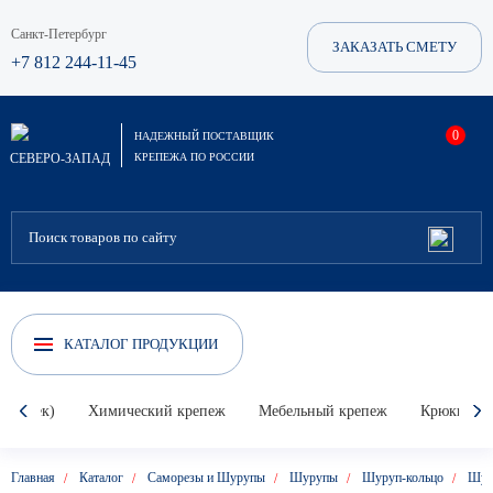
Санкт-Петербург
ЗАКАЗАТЬ СМЕТУ
+7 812 244-11-45
0
НАДЕЖНЫЙ ПОСТАВЩИК
СЕВЕРО-ЗАПАД
КРЕПЕЖА ПО РОССИИ
КАТАЛОГ ПРОДУКЦИИ
Гвоздек)
Химический крепеж
Мебельный крепеж
Крюки, кол
Главная
Каталог
Саморезы и Шурупы
Шурупы
Шуруп-кольцо
Шуру