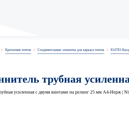
Анкеры клиновые
Крепления тентов
Соединительные элементы для каркаса тентов
814783 Наса
Анкер клин
Анкер клиновой КРЕП-К
ннитель трубная усиленн
Анкер кольцо
Анкер костыль
распорный