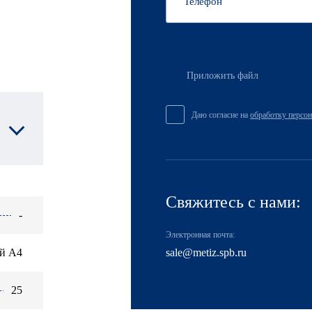
Приложить файл
Даю согласие на
обработку персо
Свяжитесь с нами:
-
Электронная почта:
й A4
sale@metiz.spb.ru
25