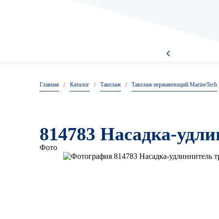
Анкер
Главная
Каталог
Такелаж
Такелаж нержавеющий MarineTech
Анкер болт
814783 Насадка-удли
Фото
Анкер гайка
Анкер двух