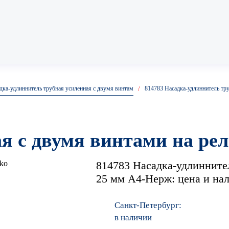
Анкер рамный
дка-удлиннитель трубная усиленная с двумя винтам
814783 Насадка-удлиннитель тр
ОМП
Анкер усиленный
ая с двумя винтами на ре
814783 Насадка-удлиннител
Анкеры усиленные с коль
25 мм А4-Нерж: цена и на
Санкт-Петербург:
Анкер усиленный с крюко
в наличии