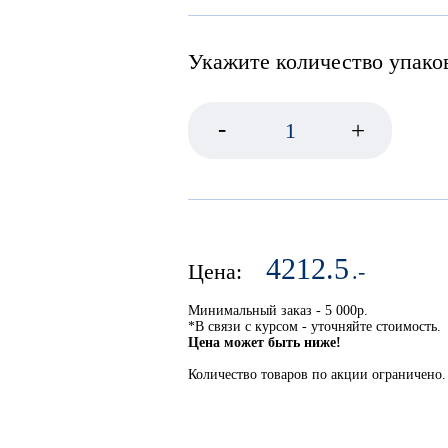
Анкер шпилька
Укажите количество упако
-
Анкер забивной FISCHER 
+
с ушком
4212.5
Цена:
.-
Минимальный заказ - 5 000р.
*В связи с курсом - уточняйте стоимость.
Цена может быть ниже!
Количество товаров по акции ограничено.