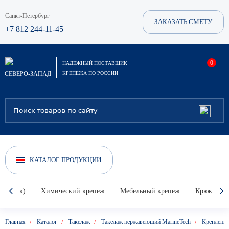
Санкт-Петербург
ЗАКАЗАТЬ СМЕТУ
+7 812 244-11-45
0
НАДЕЖНЫЙ ПОСТАВЩИК
СЕВЕРО-ЗАПАД
КРЕПЕЖА ПО РОССИИ
КАТАЛОГ ПРОДУКЦИИ
Гвоздек)
Химический крепеж
Мебельный крепеж
Крюки, кол
Главная
Каталог
Такелаж
Такелаж нержавеющий MarineTech
Крепления