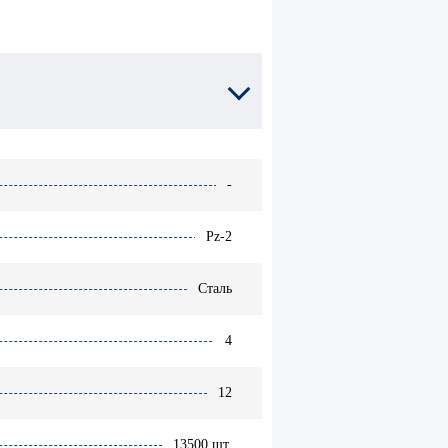
Расходники для
химической
-гвоздь
анкеровки
I
Анкеры
металлические
-
Pz-2
Сталь
4
12
13500 шт.