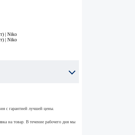
ом
для забивных
анкеров
нный с
Установочные
м
инструменты
для клиновых
анкеров
ка
Анкер
клиновой
Нержавеющий
ной
вия с гарантией лучшей цены.
HER EA
вка на товар. В течение рабочего дня мы
нк
Анкеры
химические