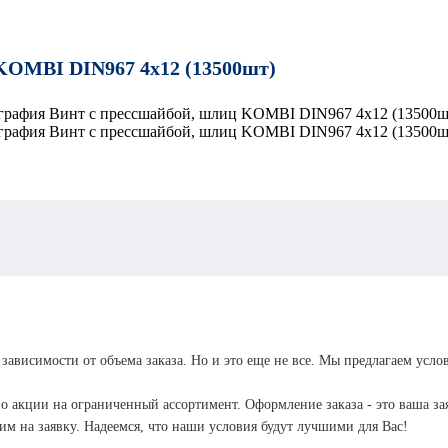
кольц
Анкер болт
Анкер
KOMBI DIN967 4х12 (13500шт)
костыль
Анкер
усиле
Анкер гайка
крюко
Анкер крюк
Анкер
Анкер
двухраспорный
Анкер
шпиль
латунный
Анкеры
Анкер
забивные
Анкер
забив
потолочный с
 зависимости от объема заказа. Но и это еще не все. Мы предлагаем усло
Анкер забивной
FISC
ушком
Анкер забивной
о акции на ограниченный ассортимент. Оформление заказа - это ваша зая
II Ци
стальной CN-5
м на заявку. Надеемся, что наши условия будут лучшими для Вас!