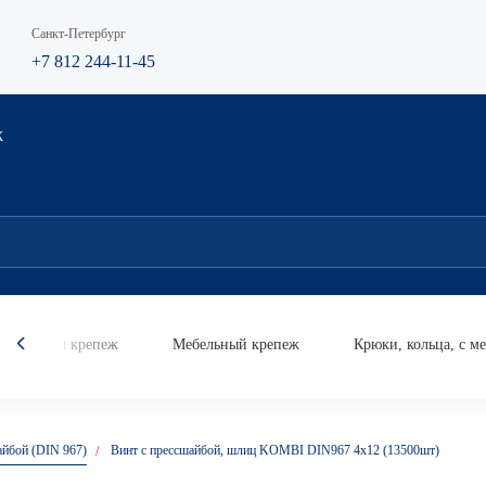
Санкт-Петербург
+7 812 244-11-45
К
мический крепеж
Мебельный крепеж
Крюки, кольца, с м
Анкер
Анкер кольцо
Анке
айбой (DIN 967)
Винт с прессшайбой, шлиц KOMBI DIN967 4х12 (13500шт)
усиле